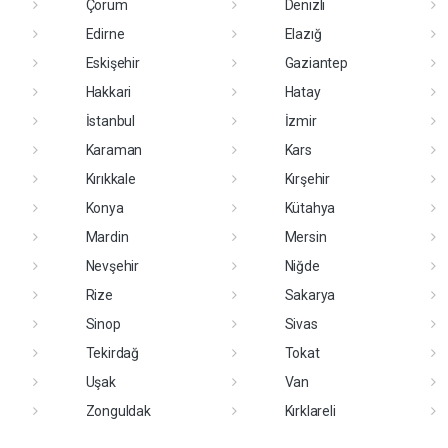
Çorum
Denizli
Edirne
Elazığ
Eskişehir
Gaziantep
Hakkari
Hatay
İstanbul
İzmir
Karaman
Kars
Kırıkkale
Kırşehir
Konya
Kütahya
Mardin
Mersin
Nevşehir
Niğde
Rize
Sakarya
Sinop
Sivas
Tekirdağ
Tokat
Uşak
Van
Zonguldak
Kırklareli