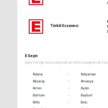
Türkili Eczanesi
İl Seçin
Diğer il ile ilgili veriye ulaşmak için lütfen aşağıdan bir il se
Adana
Adıyaman
Aksaray
Amasya
Artvin
Aydın
Batman
Bayburt
Bitlis
Bolu