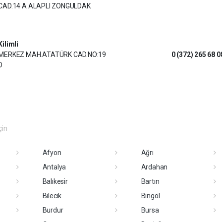
CAD.14 A ALAPLI ZONGULDAK
Kilimli
MERKEZ MAH.ATATÜRK CAD.NO:19
0 (372) 265 68 0
D
çin
Afyon
Ağrı
Antalya
Ardahan
Balıkesir
Bartın
Bilecik
Bingöl
Burdur
Bursa