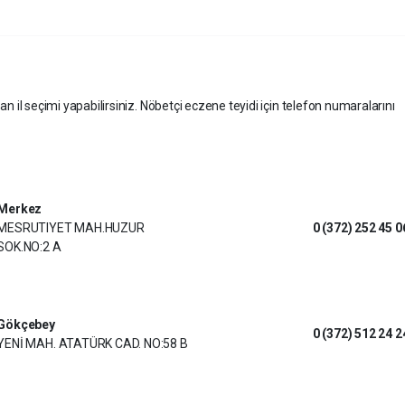
an il seçimi yapabilirsiniz. Nöbetçi eczene teyidi için telefon numaralarını
Merkez
MESRUTIYET MAH.HUZUR
0 (372) 252 45 0
SOK.NO:2 A
Gökçebey
0 (372) 512 24 2
YENİ MAH. ATATÜRK CAD. NO:58 B