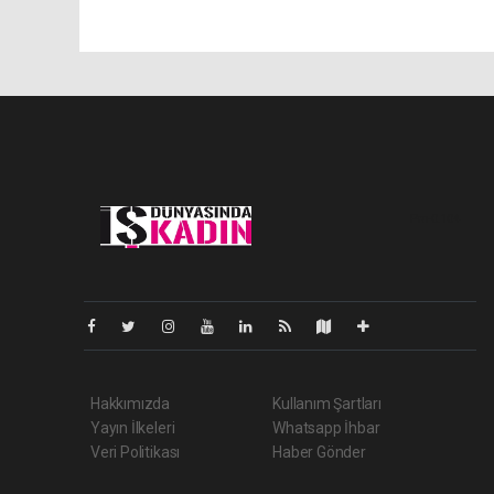
Pro-0.104
Hakkımızda
Kullanım Şartları
Yayın İlkeleri
Whatsapp İhbar
Veri Politikası
Haber Gönder