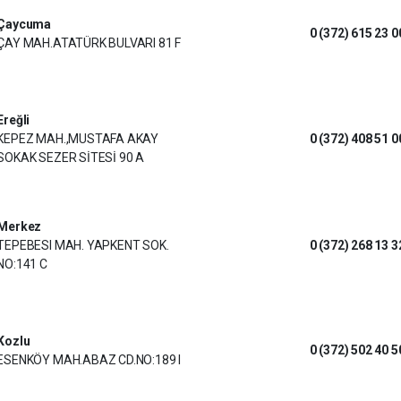
Çaycuma
0 (372) 615 23 0
ÇAY MAH.ATATÜRK BULVARI 81 F
Ereğli
KEPEZ MAH.,MUSTAFA AKAY
0 (372) 408 51 0
SOKAK SEZER SİTESİ 90 A
Merkez
TEPEBESI MAH. YAPKENT SOK.
0 (372) 268 13 3
NO:141 C
Kozlu
0 (372) 502 40 5
ESENKÖY MAH.ABAZ CD.NO:189 I