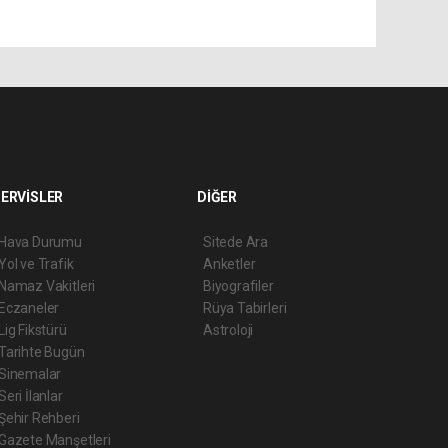
ERVİSLER
DİĞER
Hava Durumu
Sitede Ara
Yol ve Trafik
Anketler
Namaz Vakitleri
Biyografiler
Eczaneler
Rüya Tabirleri
Lig Fikstürü
Astroloji
Tarihte Bugün
Sinemalar
Seri İlanlar
Şehir Rehberi
Gazete Manşetleri