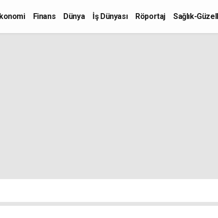
konomi
Finans
Dünya
İş Dünyası
Röportaj
Sağlık-Güzell