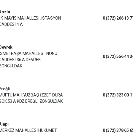
Kozlu
19 MAYIS MAHALLESİ ,İSTASYON
0 (372) 266 13 7
CADDESİ,4 A
Devrek
İSMETPAŞA MAHALLESİ İNÖNÜ
0 (372) 556 44 3
CADDESİ 36 A DEVREK
ZONGULDAK
Ereğli
MÜFTÜ MAH.YÜZBAŞI İZZET DURA
0 (372) 323 00 1
SOK.53 A KDZ.EREĞLİ ZONGULDAK
Alaplı
MERKEZ MAHALLESİ HÜKÜMET
0 (372) 378 65 6