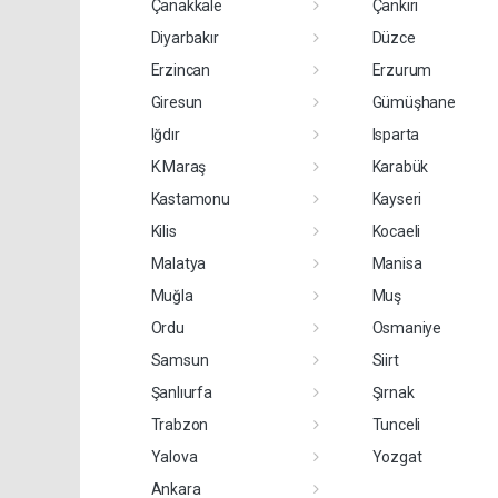
Çanakkale
Çankırı
Diyarbakır
Düzce
Erzincan
Erzurum
Giresun
Gümüşhane
Iğdır
Isparta
K.Maraş
Karabük
Kastamonu
Kayseri
Kilis
Kocaeli
Malatya
Manisa
Muğla
Muş
Ordu
Osmaniye
Samsun
Siirt
Şanlıurfa
Şırnak
Trabzon
Tunceli
Yalova
Yozgat
Ankara