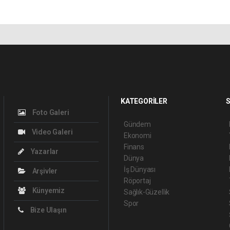
KATEGORİLER
S
Foto Galeri
Gündem
Video Galeri
Ekonomi
Finans
Yazarlar
Dünya
İş Dünyası
Arşivler
Röportaj
Künyemiz
Sağlık-Güzellik
Spor
Bize Ulaşın