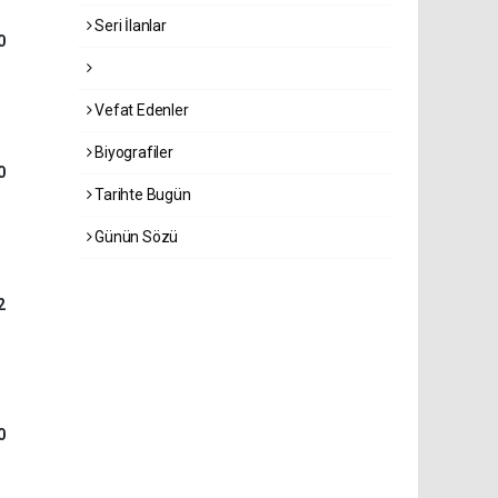
Seri İlanlar
0
Vefat Edenler
Biyografiler
0
Tarihte Bugün
Günün Sözü
2
0