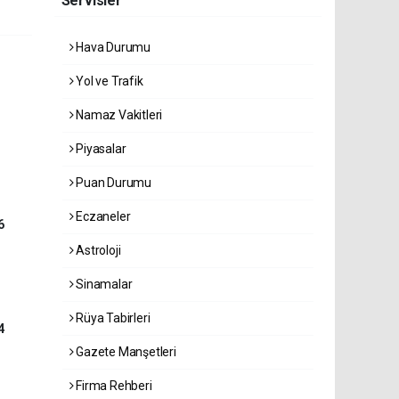
Servisler
Hava Durumu
Yol ve Trafik
Namaz Vakitleri
Piyasalar
Puan Durumu
Eczaneler
6
Astroloji
Sinamalar
Rüya Tabirleri
4
Gazete Manşetleri
Firma Rehberi